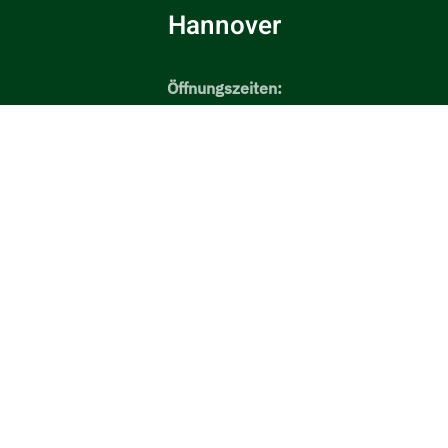
Hannover
Öffnungszeiten:
Dienstag, Donnerstag, Freitag: 12.00 - 18.00 Uhr
Sonnabends: 10.00 - 14.00 Uhr
Telefon: 0511-8999230
E-Mail:
info@klingner-gmbh.de
Klingner GmbH Schützenbedarf
Im Bundesstützpunkt Sportschießen des NSSV
Wilkenburger Straße 30
30519 Hannover (Stadtteil Wülfel)
Designed by
vitamin B2 | Konzept- und Werbeagentur