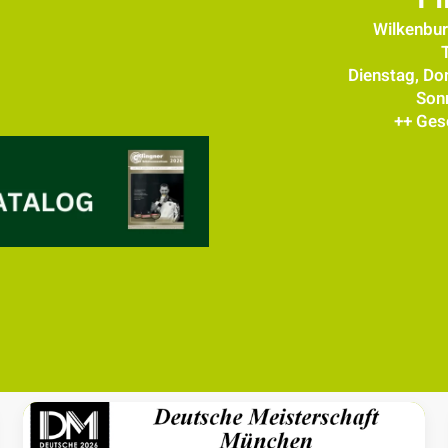
Wilkenbur
Dienstag, Don
Son
++ Ges